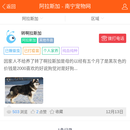
阿拉斯加 - 南宁宠物网
返回
阿拉斯加
区域
转啊拉斯加
拨打电话
阿拉斯加
其他市县
已做驱虫
已打疫苗
个人家养
纯血纯种
因家人不给养了转了啊拉斯加是母的以经有五个月了是黑灰色的
价钱是2000喜欢的好说狗觉对是好狗...
503
2
收藏
12月13日
浏览
点赞