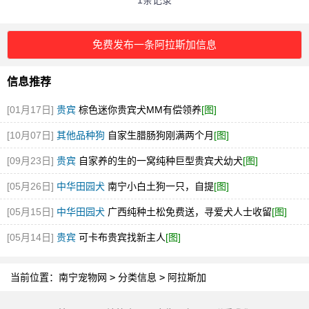
1条记录
免费发布一条阿拉斯加信息
信息推荐
[01月17日]
贵宾
棕色迷你贵宾犬MM有偿领养
[图]
[10月07日]
其他品种狗
自家生腊肠狗刚满两个月
[图]
[09月23日]
贵宾
自家养的生的一窝纯种巨型贵宾犬幼犬
[图]
[05月26日]
中华田园犬
南宁小白土狗一只，自提
[图]
[05月15日]
中华田园犬
广西纯种土松免费送，寻爱犬人士收留
[图]
[05月14日]
贵宾
可卡布贵宾找新主人
[图]
当前位置：
南宁宠物网
>
分类信息
>
阿拉斯加