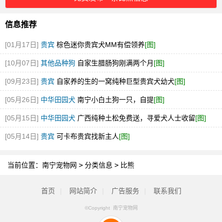
信息推荐
[01月17日]
贵宾
棕色迷你贵宾犬MM有偿领养
[图]
[10月07日]
其他品种狗
自家生腊肠狗刚满两个月
[图]
[09月23日]
贵宾
自家养的生的一窝纯种巨型贵宾犬幼犬
[图]
[05月26日]
中华田园犬
南宁小白土狗一只，自提
[图]
[05月15日]
中华田园犬
广西纯种土松免费送，寻爱犬人士收留
[图]
[05月14日]
贵宾
可卡布贵宾找新主人
[图]
当前位置：
南宁宠物网
>
分类信息
>
比熊
首页
|
网站简介
|
广告服务
|
联系我们
©Copyright 南宁宠物网