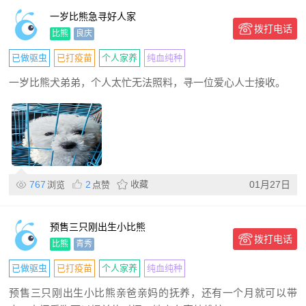
一岁比熊急寻好人家
拨打电话
比熊
良庆
已做驱虫
已打疫苗
个人家养
纯血纯种
一岁比熊犬弟弟，个人太忙无法照料，寻一位爱心人士接收。
767
2
收藏
01月27日
浏览
点赞
预售三只刚出生小比熊
拨打电话
比熊
青秀
已做驱虫
已打疫苗
个人家养
纯血纯种
预售三只刚出生小比熊亲爸亲妈的抚养，还有一个月就可以带