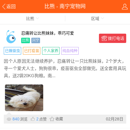
比熊 - 南宁宠物网
返回
比熊
区域
忍痛转让比熊妹妹，乖巧可爱
拨打电话
比熊
兴宁
已做驱虫
已打疫苗
个人家养
纯血纯种
因个人原因无法继续养护，忍痛转让一只比熊妹妹，2个岁大，
寻一个爱犬人士，狗狗很乖，疫苗驱虫全部做完。送全套用具玩
具，送2袋20KG狗粮。南...
840
2
收藏
02月28日
浏览
点赞