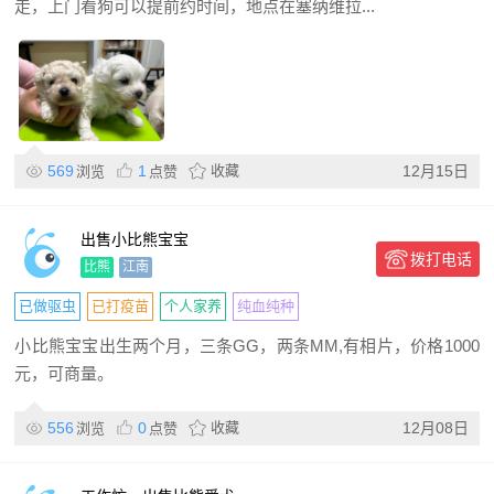
走，上门看狗可以提前约时间，地点在塞纳维拉...
569
1
收藏
12月15日
浏览
点赞
出售小比熊宝宝
拨打电话
比熊
江南
已做驱虫
已打疫苗
个人家养
纯血纯种
小比熊宝宝出生两个月，三条GG，两条MM,有相片，价格1000
元，可商量。
556
0
收藏
12月08日
浏览
点赞