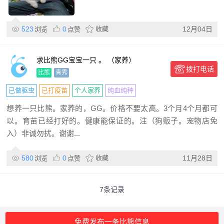
523
0
收藏
12月04日
浏览
点赞
求比熊GG宝宝一只 。 （家养）
拨打电话
比熊
青秀
已做驱虫
已打疫苗
个人家养
纯血纯种
想养一只比熊。家养的，GG。价格不要太高。3个月4个月都可
以。育苗已经打好的。健康能保证的。注（狗贩子。宠物店免
入）非诚勿扰。谢谢...
580
0
收藏
11月28日
浏览
点赞
7条记录
免费发布一条比熊信息