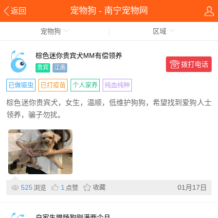
宠物狗 - 南宁宠物网
返回
宠物狗
区域
棕色迷你贵宾犬MM有偿领养
拨打电话
贵宾
江南
已做驱虫
已打疫苗
个人家养
纯血纯种
棕色迷你贵宾犬，女生，温顺，低维护狗狗，希望找到爱狗人士
领养，骗子勿扰。
525
1
收藏
01月17日
浏览
点赞
自家生腊肠狗刚满两个月