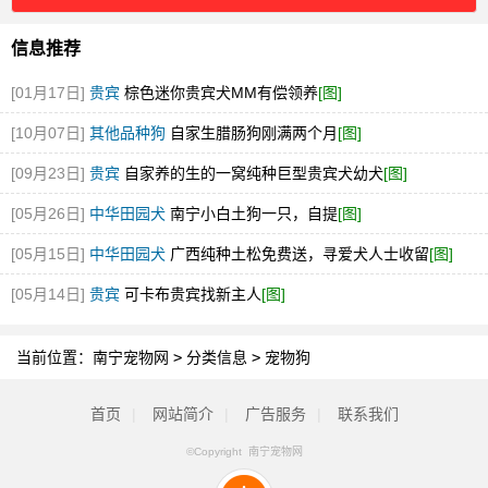
信息推荐
[01月17日]
贵宾
棕色迷你贵宾犬MM有偿领养
[图]
[10月07日]
其他品种狗
自家生腊肠狗刚满两个月
[图]
[09月23日]
贵宾
自家养的生的一窝纯种巨型贵宾犬幼犬
[图]
[05月26日]
中华田园犬
南宁小白土狗一只，自提
[图]
[05月15日]
中华田园犬
广西纯种土松免费送，寻爱犬人士收留
[图]
[05月14日]
贵宾
可卡布贵宾找新主人
[图]
当前位置：
南宁宠物网
>
分类信息
>
宠物狗
首页
|
网站简介
|
广告服务
|
联系我们
©Copyright 南宁宠物网