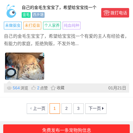
自己的金毛生宝宝了，希望给宝宝找一个
拨打电话
有爱的主人
金毛
西乡塘
未做驱虫
未打疫苗
个人家养
纯血纯种
自己的金毛生宝宝了，希望给宝宝找一个有爱的主人有经验者，
有能力的家庭，拒绝狗贩，不发外地...
564
2
收藏
01月21日
浏览
点赞
上一页
1
2
3
下一页
免费发布一条宠物狗信息