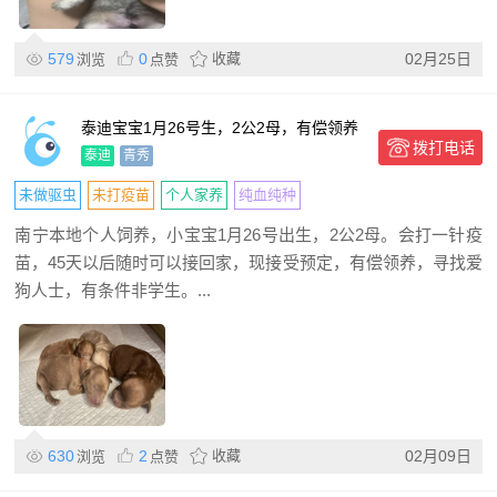
579
0
收藏
02月25日
浏览
点赞
泰迪宝宝1月26号生，2公2母，有偿领养
拨打电话
泰迪
青秀
未做驱虫
未打疫苗
个人家养
纯血纯种
南宁本地个人饲养，小宝宝1月26号出生，2公2母。会打一针疫
苗，45天以后随时可以接回家，现接受预定，有偿领养，寻找爱
狗人士，有条件非学生。...
630
2
收藏
02月09日
浏览
点赞