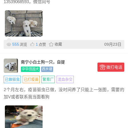
13539068593，微信同号
555
1
收藏
09月23日
浏览
点赞
南宁小白土狗一只，自提
拨打电话
中华田园犬
西乡塘
已做驱虫
已打疫苗
繁育厂
混血杂交
2个月左右，疫苗驱虫已做，没时间养了只能上一张图，需要的
加V或者联系我当面看狗