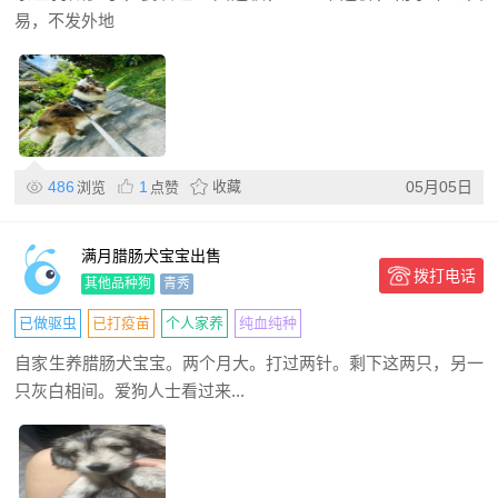
易，不发外地
486
1
收藏
05月05日
浏览
点赞
满月腊肠犬宝宝出售
拨打电话
其他品种狗
青秀
已做驱虫
已打疫苗
个人家养
纯血纯种
自家生养腊肠犬宝宝。两个月大。打过两针。剩下这两只，另一
只灰白相间。爱狗人士看过来...