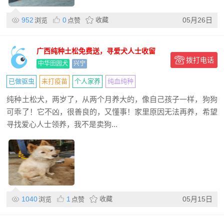
952
0
收藏
05月26日
浏览
点赞
广西纯种土松免费送，寻爱犬人士收留
拨打电话
中华田园犬
兴宁
已做驱虫
未打疫苗
个人家养
纯血纯种
纯种土松犬，两岁了，从两个月养大的，像自己孩子一样，狗狗
可乖了！它不凶，很善良的，又懂事！家里原因无法再养，希望
寻找爱心人士领养，我不是卖狗...
1040
1
收藏
05月15日
浏览
点赞