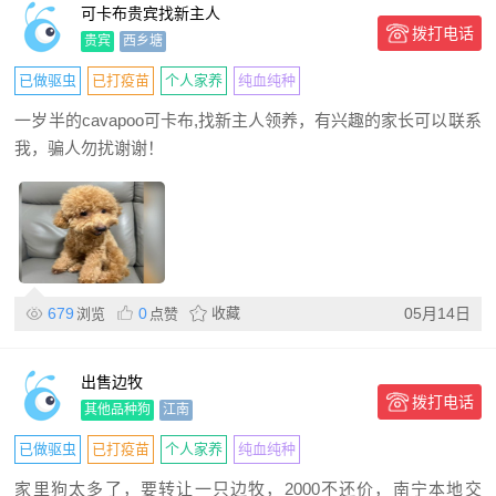
可卡布贵宾找新主人
拨打电话
贵宾
西乡塘
已做驱虫
已打疫苗
个人家养
纯血纯种
一岁半的cavapoo可卡布,找新主人领养，有兴趣的家长可以联系
我，骗人勿扰谢谢！
679
0
收藏
05月14日
浏览
点赞
出售边牧
拨打电话
其他品种狗
江南
已做驱虫
已打疫苗
个人家养
纯血纯种
家里狗太多了，要转让一只边牧，2000不还价，南宁本地交