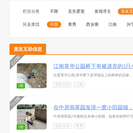
栏目分类
不限
丢失爱宠
发现寻主
宠友
区县查找
不限
青秀
西乡塘
江南
兴
宠友互助信息
江南英华公园桥下有被遗弃的3只
位置英华公园,英华桥下篮球场边上的树林的边缘
宠友互助
江南
1图
在中房翡翠园发现一窝小田园猫
中房翡翠园2号楼附近有俩小奶猫，如果有能帮忙
宠友互助
青秀
1图