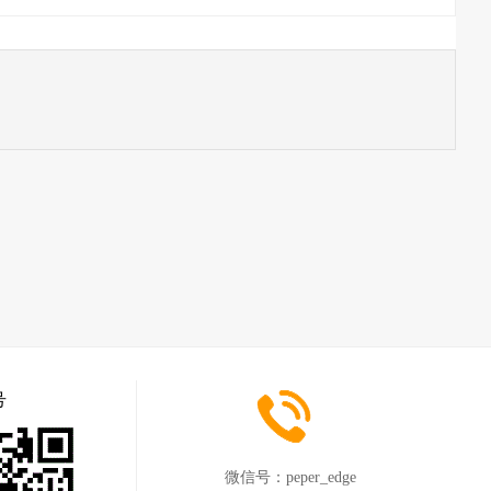
号
微信号：
peper_edge