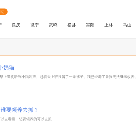
互助
宁
良庆
邕宁
武鸣
横县
宾阳
上林
马山
小奶猫
，早上遛狗听到小猫叫声。赶着去上班只留了一条裤子。我已经养了条狗无法继续收养
，谁要领养去抓？
可以去看看！想要领养的可以去抓