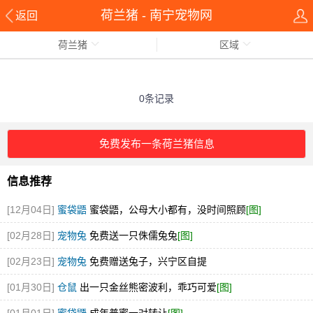
荷兰猪 - 南宁宠物网
返回
荷兰猪
区域
0条记录
免费发布一条荷兰猪信息
信息推荐
[12月04日]
蜜袋鼯
蜜袋鼯，公母大小都有，没时间照顾
[图]
[02月28日]
宠物兔
免费送一只侏儒兔兔
[图]
[02月23日]
宠物兔
免费赠送兔子，兴宁区自提
[01月30日]
仓鼠
出一只金丝熊密波利，乖巧可爱
[图]