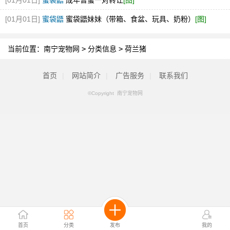
[01月01日]
蜜袋鼯
成年普蜜一对转让
[图]
[01月01日]
蜜袋鼯
蜜袋鼯妹妹（带箱、食盆、玩具、奶粉）
[图]
当前位置：
南宁宠物网
>
分类信息
>
荷兰猪
首页
|
网站简介
|
广告服务
|
联系我们
©Copyright 南宁宠物网
首页
分类
发布
我的