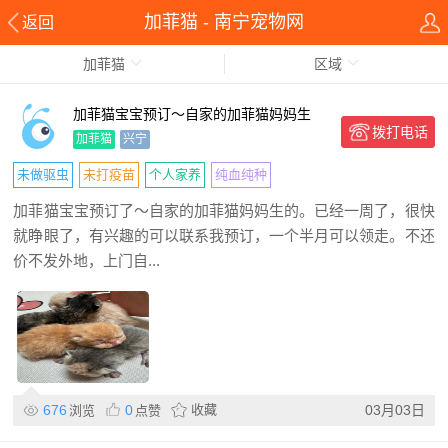
加菲猫 - 南宁宠物网
返回
加菲猫
区域
加菲猫宝宝预订～自家的加菲猫妈妈生
拨打电话
的。
加菲猫
兴宁
未做驱虫
未打疫苗
个人家养
纯血纯种
加菲猫宝宝预订了～自家的加菲猫妈妈生的。已经一周了，很快
就睁眼了，有兴趣的可以联系我预订，一个半月可以领走。不还
价不发外地，上门自...
676
0
收藏
03月03日
浏览
点赞