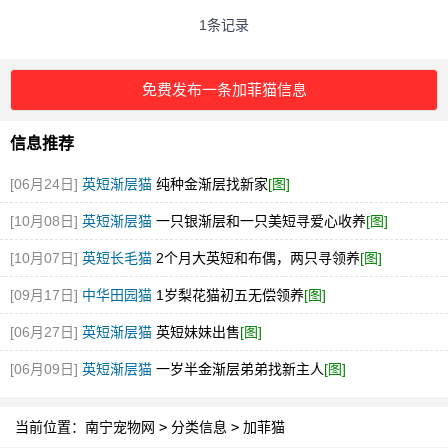
1条记录
免费发布一条加菲猫信息
信息推荐
[06月24日]
英短渐层猫
纯种金渐层找新家
[图]
[10月08日]
英短渐层猫
一只银渐层和一只美短寻爱心收养
[图]
[10月07日]
英短长毛猫
2个月大英短和布偶，两只寻领养
[图]
[09月17日]
中华田园猫
1岁梨花猫初五无偿领养
[图]
[06月27日]
英短渐层猫
英短妹妹出售
[图]
[06月09日]
英短渐层猫
一岁半金渐层弟弟找新主人
[图]
当前位置：
南宁宠物网
>
分类信息
>
加菲猫