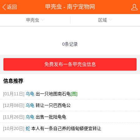
甲壳虫 - 南宁宠物网
返回
甲壳虫
区域
0条记录
免费发布一条甲壳虫信息
信息推荐
[01月11日]
乌龟
出一只地图南石龟
[图]
[12月08日]
乌龟
转让一只巴西龟公
[11月26日]
乌龟
出售一批陆龟龟
[10月20日]
蛇
本人有一条自己养的缅甸蟒便宜转让