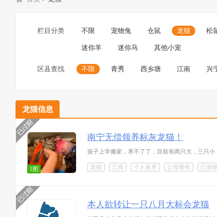
栏目分类
不限
宠物兔
仓鼠
龙猫
松
迷你羊
迷你马
其他小宠
区县查找
不限
青秀
西乡塘
江南
兴
龙猫信息
南宁无偿领养标灰龙猫！
孩子上学搬家，养不了了，目前有两只大，三只小
龙猫
江南
个人家养
公母都有
已做
1图
本人欲转让一只八月大标会龙猫