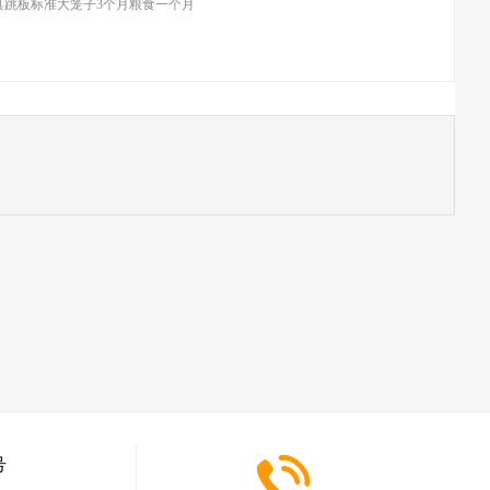
跳板标准大笼子3个月粮食一个月
号