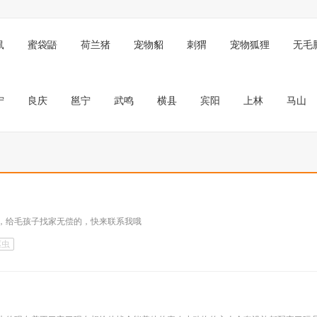
鼠
蜜袋鼯
荷兰猪
宠物貂
刺猬
宠物狐狸
无毛
宁
良庆
邕宁
武鸣
横县
宾阳
上林
马山
，给毛孩子找家无偿的，快来联系我哦
驱虫