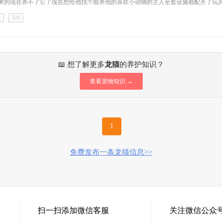
来的现在养不了它了现在想给他找个能养他的喜欢小动物的主人全套设施都配齐了玩具
虫
500
📖 想了解更多
龙猫
的养护知识？
查看宠物知识 →
1
免费发布一条龙猫信息>>
扫一扫添加微信客服
关注微信公众