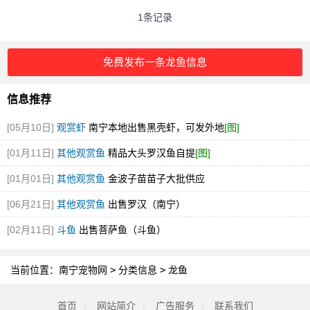
1条记录
免费发布一条龙鱼信息
信息推荐
[05月10日]
观赏虾
南宁本地出售黑壳虾，可发外地
[图]
[01月11日]
其他观赏鱼
精品大头罗汉鱼自提
[图]
[01月01日]
其他观赏鱼
金波子苗苗子大批供应
[06月21日]
其他观赏鱼
出售罗汉（南宁）
[02月11日]
斗鱼
出售菩萨鱼（斗鱼）
当前位置：
南宁宠物网
>
分类信息
>
龙鱼
首页
|
网站简介
|
广告服务
|
联系我们