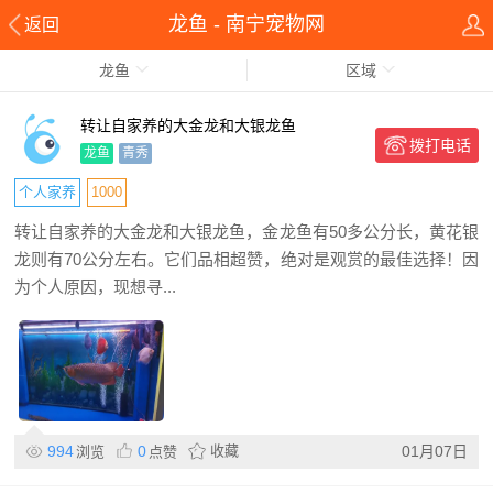
龙鱼 - 南宁宠物网
返回
龙鱼
区域
转让自家养的大金龙和大银龙鱼
拨打电话
龙鱼
青秀
个人家养
1000
转让自家养的大金龙和大银龙鱼，金龙鱼有50多公分长，黄花银
龙则有70公分左右。它们品相超赞，绝对是观赏的最佳选择！因
为个人原因，现想寻...
994
0
收藏
01月07日
浏览
点赞