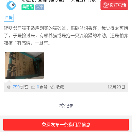
拨打电话
勿扰
猫用品
兴宁
自提
隔壁邻居猫不适应刚买的猫砂盆，猫砂盆想丢弃，我觉得太可惜
了，于是捡过来，有领养猫或是抱一只流浪猫的冲动，还是怕养
猫孩子有感情，一旦有...
759
0
收藏
12月23日
浏览
点赞
2条记录
免费发布一条猫用品信息