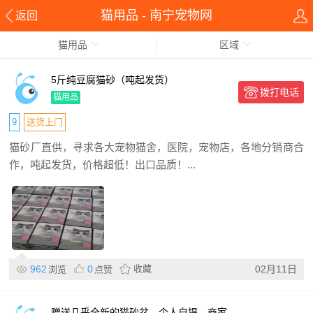
猫用品 - 南宁宠物网
返回
猫用品
区域
5斤纯豆腐猫砂（吨起发货）
拨打电话
猫用品
9
送货上门
猫砂厂直供，寻求各大宠物猫舍，医院，宠物店，各地分销商合
作，吨起发货，价格超低！出口品质！...
962
0
收藏
02月11日
浏览
点赞
赠送几乎全新的猫砂盆，个人自提，商家