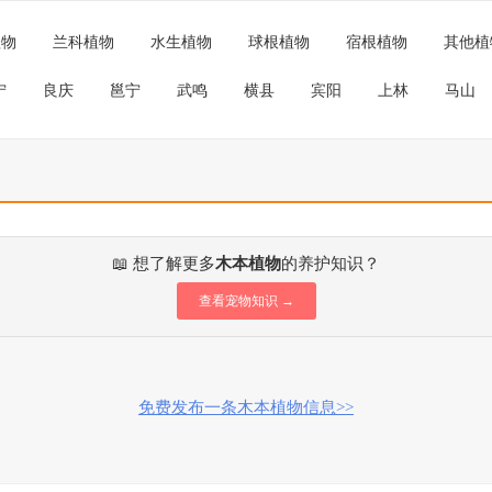
植物
兰科植物
水生植物
球根植物
宿根植物
其他植
宁
良庆
邕宁
武鸣
横县
宾阳
上林
马山
📖 想了解更多
木本植物
的养护知识？
查看宠物知识 →
免费发布一条木本植物信息>>