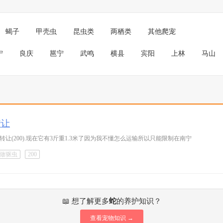
蝎子
甲壳虫
昆虫类
两栖类
其他爬宠
宁
良庆
邕宁
武鸣
横县
宾阳
上林
马山
转让
(200).现在它有3斤重1.3米了因为我不懂怎么运输所以只能限制在南宁
做驱虫
200
📖 想了解更多
蛇
的养护知识？
查看宠物知识 →