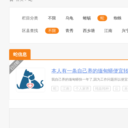
栏目分类
不限
乌龟
蜥蜴
蛇
蜘蛛
区县查找
不限
青秀
西乡塘
江南
兴
蛇信息
本人有一条自己养的缅甸蟒便宜
我自己养的缅甸蟒快一年了,因为工作问题所以便宜转让
蛇
江南
个人家养
纯血纯种
公
未