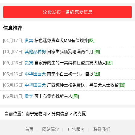
免费发布一条约克夏信息
信息推荐
[01月17日]
贵宾
棕色迷你贵宾犬MM有偿领养
[图]
[10月07日]
其他品种狗
自家生腊肠狗刚满两个月
[图]
[09月23日]
贵宾
自家养的生的一窝纯种巨型贵宾犬幼犬
[图]
[05月26日]
中华田园犬
南宁小白土狗一只，自提
[图]
[05月15日]
中华田园犬
广西纯种土松免费送，寻爱犬人士收留
[图]
[05月14日]
贵宾
可卡布贵宾找新主人
[图]
当前位置：
南宁宠物网
>
分类信息
>
约克夏
首页
|
网站简介
|
广告服务
|
联系我们