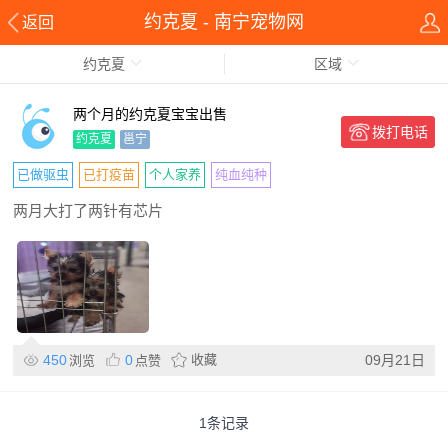
约克夏 - 南宁宠物网
返回
约克夏
区域
两个月的约克夏宝宝出售
拨打电话
约克夏
邕宁
已做驱虫
已打疫苗
个人家养
纯血纯种
两月大打了两针有芯片
450
0
收藏
09月21日
浏览
点赞
1条记录