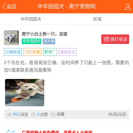
中华田园犬 - 南宁宠物网
返回
中华田园犬
区域
南宁小白土狗一只，自提
拨打电话
中华田园犬
西乡塘
已做驱虫
已打疫苗
繁育厂
混血杂交
2个月左右，疫苗驱虫已做，没时间养了只能上一张图，需要的
加V或者联系我当面看狗
953
0
收藏
05月26日
浏览
点赞
广西纯种土松免费送，寻爱犬人士收留