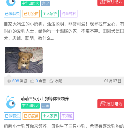
拨打电话
中华田园犬
兴宁
已做驱虫
已打疫苗
个人家养
纯血纯种
自家大狗生的小奶狗，活泼聪明，非常可爱！现寻找有爱心、有
耐心的爱狗人士，给狗狗一个温暖的家，不离不弃。田园犬是国
犬，忠诚、聪明，教什么...
608
0
收藏
01月07日
浏览
点赞
萌萌三只小土狗等你来领养
拨打电话
中华田园犬
江南
已做驱虫
已打疫苗
个人家养
不知道
萌萌小土狗等你来领养，母狗生了三只小狗，希望有喜欢狗狗的