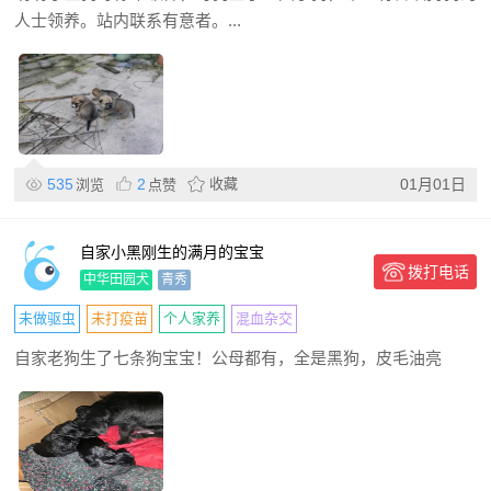
人士领养。站内联系有意者。...
535
2
收藏
01月01日
浏览
点赞
自家小黑刚生的满月的宝宝
拨打电话
中华田园犬
青秀
未做驱虫
未打疫苗
个人家养
混血杂交
自家老狗生了七条狗宝宝！公母都有，全是黑狗，皮毛油亮