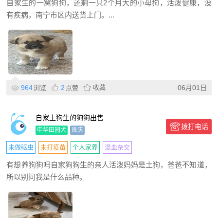
自家生的一窝狗狗，还剩一只2个月大的小母狗，活泼健康，没
有疾病，南宁市区内送货上门。...
964
2
收藏
06月01日
浏览
点赞
自家土狗生的狗狗出售
拨打电话
中华田园犬
良庆
未做驱虫
未打疫苗
个人家养
混血杂交
有想养狗狗吗自家狗狗生的亲人活泼妈妈是土狗，爸爸不知道，
所以别问我是什么品种。