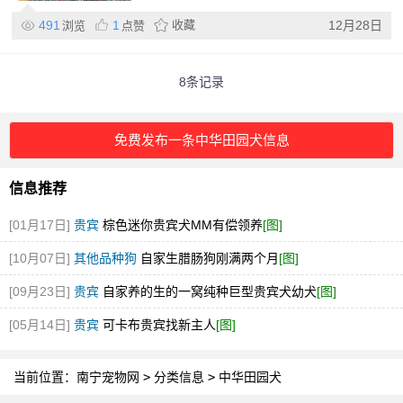
491
1
收藏
12月28日
浏览
点赞
8条记录
免费发布一条中华田园犬信息
信息推荐
[01月17日]
贵宾
棕色迷你贵宾犬MM有偿领养
[图]
[10月07日]
其他品种狗
自家生腊肠狗刚满两个月
[图]
[09月23日]
贵宾
自家养的生的一窝纯种巨型贵宾犬幼犬
[图]
[05月14日]
贵宾
可卡布贵宾找新主人
[图]
当前位置：
南宁宠物网
>
分类信息
>
中华田园犬