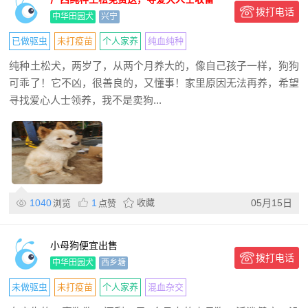
拨打电话
中华田园犬
兴宁
已做驱虫
未打疫苗
个人家养
纯血纯种
纯种土松犬，两岁了，从两个月养大的，像自己孩子一样，狗狗
可乖了！它不凶，很善良的，又懂事！家里原因无法再养，希望
寻找爱心人士领养，我不是卖狗...
1040
1
收藏
05月15日
浏览
点赞
小母狗便宜出售
拨打电话
中华田园犬
西乡塘
未做驱虫
未打疫苗
个人家养
混血杂交