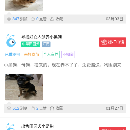
847
0
收藏
03月03日
浏览
点赞
寻找好心人领养小黑狗
拨打电话
中华田园犬
江南
已做驱虫
未打疫苗
个人家养
不知道
小黑狗，母狗，捡来的，现在养不了了，免费赠送。狗贩别来
512
2
收藏
01月27日
浏览
点赞
出售田园犬小奶狗